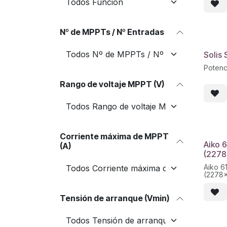
Nº de MPPTs / Nº Entradas
Solis
Potenc
Rango de voltaje MPPT (V)
Corriente máxima de MPPT
Aiko 
(A)
(2278
Aiko 
(2278
Modelo
Serie 
Medida
Tensión de arranque (Vmin)
Peso n
Palet: 
Medida