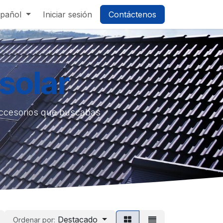
pañol
Iniciar sesión
Contáctenos
solar
accesorios que buscabas
Destacado
Ordenar por: