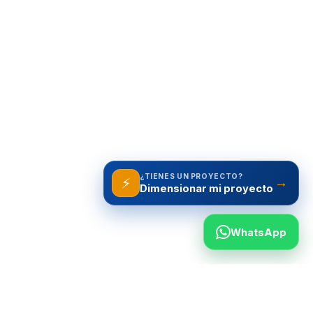
¿TIENES UN PROYECTO?
⚡
→
WhatsApp