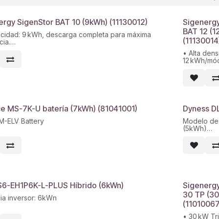
ergy SigenStor BAT 10 (9kWh) (11130012)
Sigenerg
BAT 12 (1
cidad: 9 kWh, descarga completa para máxima
(11130014
cia.
lar y apilable: Hasta 6 módulos por pila, escalable a
• Alta dens
.
12 kWh/mód
alación rápida: Conectores autoenchufables, puesta en
253 kWh/si
 en minutos.
• Segurida
gración inteligente: Compatible con inversores
de incendi
tor EC y app mySigen.
térmico de
• Compatib
Integració
e MS-7K-U batería (7kWh) (81041001)
Dyness D
inversores
módulos
-ELV Battery
Modelo de
• Instalaci
(5kWh)
en suelo, r
Tipo de ba
aire, pues
Energía nom
simple
5 kWh
Grado de p
Expansión:
unidades e
Ciclo de vi
 S6-EH1P6K-L-PLUS Híbrido (6kWn)
Sigenerg
7 años
30 TP (3
Peso neto:
ia inversor: 6kWn
(11010067
• 30 kW Tri