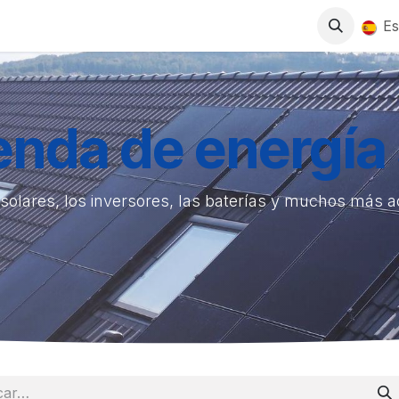
0
S
TIENDA
TRABAJA CON NOSOTROS
Es
ienda de energía 
solares, los inversores, las baterías y muchos más 