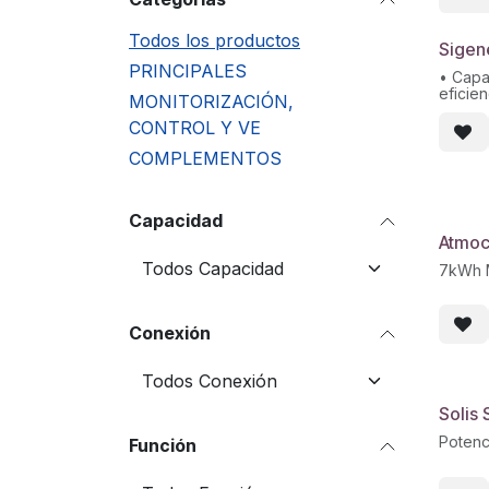
Todos los productos
Sigen
PRINCIPALES
• Capa
eficien
MONITORIZACIÓN,
• Modu
CONTROL Y VE
54 kWh
• Inst
COMPLEMENTOS
marcha
• Inte
SigenS
Capacidad
Atmoc
7kWh M
Conexión
Solis
Potenc
Función