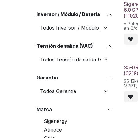
Peso b
Sigen
Conten
6.0 S
Cable:
Inversor / Módulo / Batería
(1102
• Pote
en CA:
50/60 
• Núme
entrad
Tensión de salida (VAC)
• Rang
entrad
V
• Efic
S5-G
(0219
Garantía
S5 15k
MPPT,
Marca
Sigenergy
Atmoce