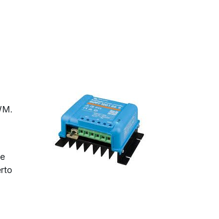
WM.
ue
rto