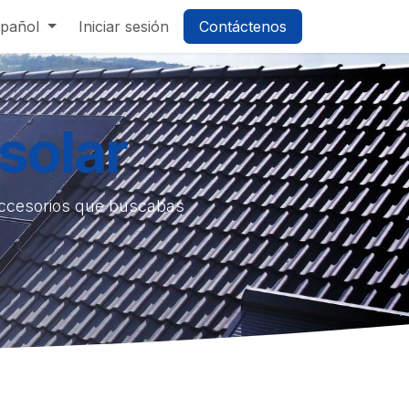
pañol
Iniciar sesión
Contáctenos
solar
accesorios que buscabas