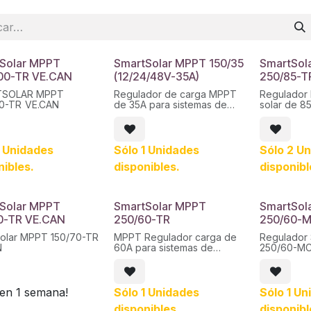
Solar MPPT
SmartSolar MPPT 150/35
SmartSol
00-TR VE.CAN
(12/24/48V-35A)
250/85-T
SOLAR MPPT
Regulador de carga MPPT
Regulador
250/100-TR VE.CAN
de 35A para sistemas de
solar de 8
baterías de 12, 24, 36 y 48
de baterías
voltios y de hasta 150V de
48 voltios
campo fotovoltaico, de la
de campo f
marca Victron Energy
marca Vict
1 Unidades
Sólo 1 Unidades
Sólo 2 U
modelo SmartSolar MPPT
modelo Sm
nibles.
disponibles.
disponibl
150/35.
250/85-Tr 
conexiona
solar con to
Solar MPPT
SmartSolar MPPT
SmartSol
0-TR VE.CAN
250/60-TR
250/60-
olar MPPT 150/70-TR
MPPT Regulador carga de
Regulador
N
60A para sistemas de
250/60-M
baterías de 12, 24, 36 o 48
voltios y de hasta 250V de
campo fotovoltaico, de la
marca Victron Energy
 en 1 semana!
Sólo 1 Unidades
Sólo 1 U
modelo SmartSolar MPPT
disponibles.
disponibl
250/60-Tr.