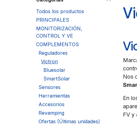
Vi
Todos los productos
PRINCIPALES
MONITORIZACIÓN,
CONTROL Y VE
Vi
COMPLEMENTOS
Reguladores
Marca
Victron
contr
Bluesolar
Nos 
SmartSolar
Smar
Sensores
Herramientas
En lo
Accesorios
apare
Revamping
FV y 
Ofertas (Últimas unidades)