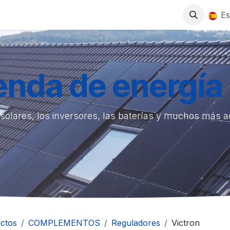
0
S
TIENDA
TRABAJA CON NOSOTROS
Es
ienda de energía 
solares, los inversores, las baterías y muchos más 
ctos
COMPLEMENTOS
Reguladores
Victron