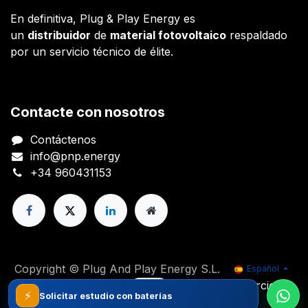
En definitiva, Plug & Play Energy es
un
distribuidor
de
material fotovoltaico
respaldado
por un servicio técnico de élite.
Contacte con nosotros
Contáctenos
info@pnp.energy
+34 960431153
Copyright © Plug And Play Energy S.L.
Español
Con tecnología de
- El mejor
Comercio
⚡
Solicitar estudio con baterías
electrónico de código abierto