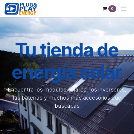
Ir al contenido
0
Tu tienda de
energía solar
Encuentra los módulos solares, los inversores,
las baterías y muchos más accesorios que
buscabas