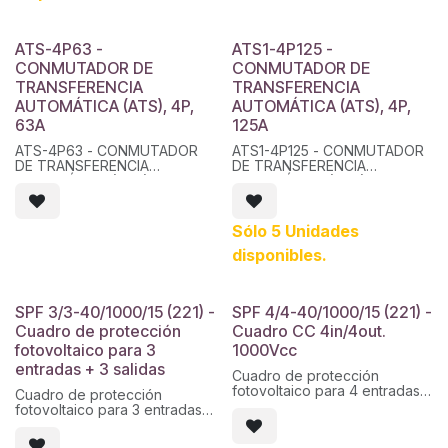
ATS-4P63 -
ATS1-4P125 -
CONMUTADOR DE
CONMUTADOR DE
TRANSFERENCIA
TRANSFERENCIA
AUTOMÁTICA (ATS), 4P,
AUTOMÁTICA (ATS), 4P,
63A
125A
ATS-4P63 - CONMUTADOR
ATS1-4P125 - CONMUTADOR
DE TRANSFERENCIA
DE TRANSFERENCIA
AUTOMÁTICA (ATS), 4P, 63A
AUTOMÁTICA (ATS), 4P, 125A
Sólo 5 Unidades
disponibles.
SPF 3/3-40/1000/15 (221) -
SPF 4/4-40/1000/15 (221) -
Cuadro de protección
Cuadro CC 4in/4out.
fotovoltaico para 3
1000Vcc
entradas + 3 salidas
Cuadro de protección
fotovoltaico para 4 entradas
Cuadro de protección
+ 4 salidas. 1000Vcc, 15A por
fotovoltaico para 3 entradas +
entrada, con fusible y base
3 salidas. 1000Vcc, 15A por
de fusible. Envolvente de
entrada, con fusible y base