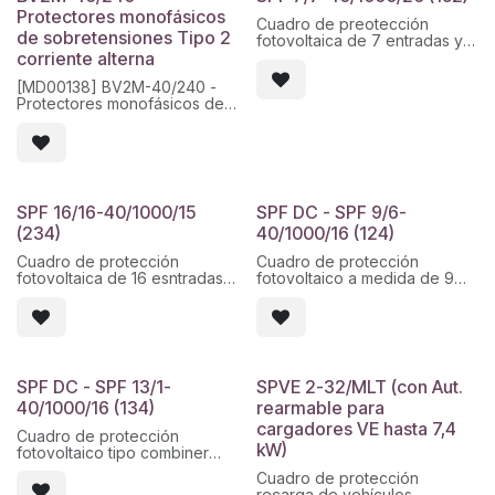
prensaestopas en el interior.
Protectores monofásicos
Cuadro de preotección
de sobretensiones Tipo 2
fotovoltaica de 7 entradas y 7
corriente alterna
salidas de 1000vdc con
seccionador de 16A, fusibles
[MD00138] BV2M-40/240 -
de20A en 10x38 y protección
Protectores monofásicos de
de sobretensiones tipo II
sobretensiones Tipo 2
40kA, 1000vdc. por string,
• Máxima tensión servicio Uc
envolvente híbrida de
= 275 V. Nivel de protección
poliéster de doble aislamiento
[N-T] Up = 1,2 kV. Máxima
y tapa transparente de
corriente de descarga (8/20)
policarbonato con junta de
Imáx = 40 kA. Montaje sobre
720x540x201, con
SPF 16/16-40/1000/15
SPF DC - SPF 9/6-
carril DIN, enchufable, ancho 1
prensaestopas, montado y
(234)
40/1000/16 (124)
módulo (18mm).
pre cableado.
Cuadro de protección
Cuadro de protección
Medidas (Al×An×Prof):
fotovoltaica de 16 esntradas y
fotovoltaico a medida de 9
90×18×68 mm
16 salidas, montado a placa
entradas de las cuales 3 son
Peso: 0.13 kg
en
dobles y 6 salidas con
Fuente técnica: MD Equipos
armario de poliéster de
seccionador, bases de
Tecnológicos - Ficha técnica
800x600x300mm IP66 con
fusibles y fusibles de 10x38
BV2M-40/240
puerta
1000vdc 16A en Cofret IDE
opaca. Compuestos por 32
IP65 3x18 en ABS , con
SPF DC - SPF 13/1-
SPVE 2-32/MLT (con Aut.
bases de fusibles y fusibles
pasamuros y prensaestopa
40/1000/16 (134)
rearmable para
de
para la tierra, montado y
cargadores VE hasta 7,4
10x38 de 15A 1kV +
precableado.
Cuadro de protección
protección de
kW)
fotovoltaico tipo combiner
sobretensiones BF3-
40/1000vdc con pasamuros,
Cuadro de protección
a medida de 13 entradas y 1
montado y precableado.
recarga de vehículos