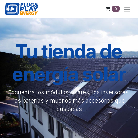
Ir al contenido
0
Tu tienda de
energía solar
Encuentra los módulos solares, los inversores,
las baterías y muchos más accesorios que
buscabas