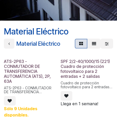
Material Eléctrico
Material Eléctrico
ATS-2P63 -
SPF 2/2-40/1000/15 (221)
CONMUTADOR DE
Cuadro de protección
TRANSFERENCIA
fotovoltaico para 2
AUTOMÁTICA (ATS), 2P,
entradas + 2 salidas
63A
Cuadro de protección
fotovoltaico para 2 entradas +
ATS-2P63 - CONMUTADOR
2 salidas. 1000Vcc, 15A por
DE TRANSFERENCIA
entrada, con fusible y base
AUTOMÁTICA (ATS), 2P, 63A
de fusible. Envolvente de 12
módulos en ABS. Conectores
Llega en 1 semana!
MC4.
Sólo 9 Unidades
disponibles.