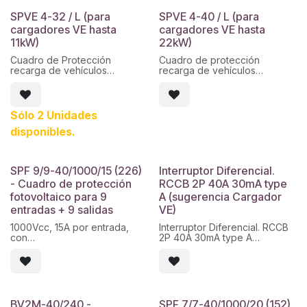
SPVE 4-32 / L (para
SPVE 4-40 / L (para
cargadores VE hasta
cargadores VE hasta
11kW)
22kW)
Cuadro de Protección
Cuadro de protección
recarga de vehículos
recarga de vehículos
eléctricos acorde ITC-BT-52.
eléctricos acorde ITC-BT-52.
4 Polos. 32A, protección
4 Polos. 40A, protección
sobretensiones permanentes
sobretensiones permanentes
POP 50:550 y transitorias.
POP 50:550 y transitorias.
Sólo 2 Unidades
disponibles.
SPF 9/9-40/1000/15 (226)
Interruptor Diferencial.
- Cuadro de protección
RCCB 2P 40A 30mA type
fotovoltaico para 9
A (sugerencia Cargador
entradas + 9 salidas
VE)
1000Vcc, 15A por entrada,
Interruptor Diferencial. RCCB
con
2P 40A 30mA type A
fusible y base de fusible +
(sugerencia Cargador VE)
sobretensiones 40kA
1000vdc.
Envolvente de 3x18
módulos.Caja sin taladrar y
con
BV2M-40/240 -
SPF 7/7-40/1000/20 (152)