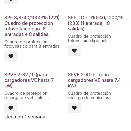
2x12 módulos en ABS.
de fusible. Envolvente de 18
Conectores MC4.
módulos en ABS. Conectores
MC4.
SPF 8/8-40/1000/15 (221)
SPF DC - 1/10-40/1000/15
Cuadro de protección
(233) (1 entrada, 10
fotovoltaico para 8
salidas)
entradas + 8 salidas.
Cuadro de protección
fotovoltaico tipo anti
Cuadro de protección
combiner montado
fotovoltaico para 8 entradas
en armario de poliéster de
+ 8 salidas. 1000Vcc, 15A por
600X400X250 IP65
entrada, con fusible y base
compuesto de
de fusible. Envolvente de
entrada por fusibles tipo NH1
3x18 módulos. Con
de 200A + Bases de fusible,
conectores MC4.
salidas mediante fusibles de
SPVE 2-32 / L (para
SPVE 2-40 / L (para
20A 1000vdc con protección
cargadores VE hasta 7
cargadores VE hasta 7,4
de
sobretensiones.
kW)
kW)
Prensaestopas, montado y
precableado
Cuadro de protección
Cuadro de protección
recarga de vehículos
recarga de vehículos
eléctricos acorde ITC-BT-52.
eléctricos acorde ITC-BT-52.
2 Polos, 32A, protección
2 Polos, 40A, protección
sobretensiones permanentes
sobretensiones permanentes
POP 50:550 y transitorias.
POP 50:550 y transitorias.
Llega en 1 semana!