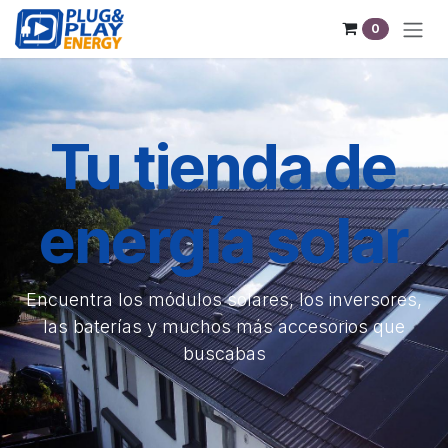
Ir al contenido
0
Tu tienda de
energía solar
Encuentra los módulos solares, los inversores,
las baterías y muchos más accesorios que
buscabas