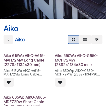
Aiko
Aiko
Aiko 615Wp AIKO-A615-
Aiko 650Wp AIKO-G650-
MAH72Mw Long Cable
MCH72MW
(2278x1134x30 mm)
(2382x1134x30 mm)
Aiko 615Wp AIKO-A615-
Aiko 650Wp AIKO-G650-
MAH72Mw Long Cable
MCH72MW (2382x1134x30
(2278x1134x30 mm)
mm)
Modelo fabricante: AIKO-
Modelo fabricante: AIKO-
A615-MAH72Mw
G650-MCH72MW
Serie técnica: Comet 1N /
Serie técnica: Stellar 1N+ /
MAH72Mw
MCH72MW
Medidas módulo: 2278 x 1134
Medidas: 2382 x 1134 x 30 mm
Aiko 665Wp AIKO-A665-
x 30 mm
Peso: 32.3 kg ±3%
MDE72Dw Short Cable
Peso neto módulo: 27 kg
Palet: 36 uds