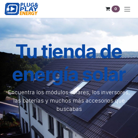
Ir al contenido
0
Tu tienda de
energía solar
Encuentra los módulos solares, los inversores,
las baterías y muchos más accesorios que
buscabas