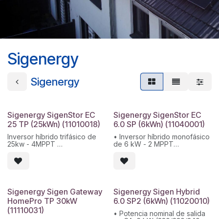
Sigenergy
Sigenergy
Sigenergy SigenStor EC
Sigenergy SigenStor EC
25 TP (25kWn) (11010018)
6.0 SP (6kWn) (11040001)
Inversor híbrido trifásico de
• Inversor híbrido monofásico
25kw - 4MPPT
de 6 kW - 2 MPPT
• Máx. voltaje de entrada:
Máx. voltaje de entrada:
600 V
1100V
• Máx. tensión nominal de
Máx. tensión nominal de
entrada: 350 V
entrada: 600V
• Eficiencia máxima: 98 %
Máx. intensidad por MPPT:
• Protección: IP66
Sigenergy Sigen Gateway
Sigenergy Sigen Hybrid
16A
HomePro TP 30kW
6.0 SP2 (6kWn) (11020010)
Eficiencia máxima:98.4%
(11110031)
Protección: IP66
• Potencia nominal de salida
Garantía 10 años