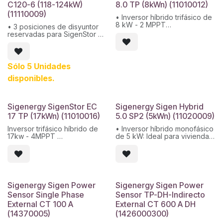
C120-6 (118-124kW)
8.0 TP (8kWn) (11010012)
(11110009)
• Inversor híbrido trifásico de
8 kW - 2 MPPT
• 3 posiciones de disyuntor
• Máx. voltaje de entrada:
reservadas para SigenStor u
1100 V
otras cargas
• Máx. tensión nominal de
• Cambio de 0 ms al modo de
entrada: 600 V
respaldo, uso de energía sin
• Eficiencia máxima: 98,4 %
preocupaciones
Sólo 5 Unidades
• Protección: IP66
• Protección de flujo de
disponibles.
potencia inversa de 350 ms
de la red y el generador
• Suministro de energía
ininterrumpido a través de
Sigenergy SigenStor EC
Sigenergy Sigen Hybrid
PV+ESS/red/generador
17 TP (17kWn) (11010016)
5.0 SP2 (5kWn) (11020009)
Inversor trifásico híbrido de
• Inversor híbrido monofásico
17kw - 4MPPT
de 5 kW: Ideal para viviendas
medianas o sistemas
Máx. voltaje de entrada:
autónomos
1100V
• Integración total: Compatible
Máx. tensión nominal de
con paneles solares, baterías
entrada: 600V
SigenStor y generadores
Máx. intensidad por MPPT:
• Respaldo automático:
Sigenergy Sigen Power
Sigenergy Sigen Power
16A
Cambio instantáneo (0 ms) al
Sensor Single Phase
Sensor TP-DH-Indirecto
Eficiencia máxima:98.4%
modo de respaldo para
External CT 100 A
External CT 600 A DH
Protección: IP66
cargas críticas
Garantía 10 años
• Diseño robusto: Carcasa
(14370005)
(1426000300)
metálica, sin ventiladores,