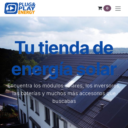
Ir al contenido
0
Tu tienda de
energía solar
Encuentra los módulos solares, los inversores,
las baterías y muchos más accesorios que
buscabas