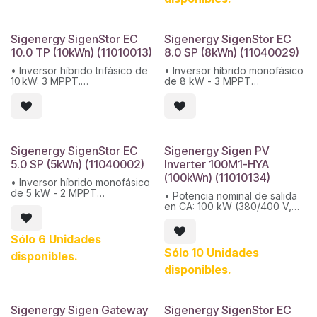
a polvo y agua.
Sigenergy SigenStor EC
Sigenergy SigenStor EC
10.0 TP (10kWn) (11010013)
8.0 SP (8kWn) (11040029)
• Inversor híbrido trifásico de
• Inversor híbrido monofásico
10 kW: 3 MPPT.
de 8 kW - 3 MPPT
• Máx. voltaje de entrada:
• Máx. voltaje de entrada:
1100 V.
600 V
• Máx. tensión nominal de
• Máx. tensión nominal de
entrada: 600 V.
entrada: 350 V
• Eficiencia máxima: 98,4 %.
• Eficiencia máxima: 98 %
• Protección: IP66, resistente
• Protección: IP66
Sigenergy SigenStor EC
Sigenergy Sigen PV
a polvo y agua.
5.0 SP (5kWn) (11040002)
Inverter 100M1-HYA
(100kWn) (11010134)
• Inversor híbrido monofásico
de 5 kW - 2 MPPT
• Potencia nominal de salida
• Máx. voltaje de entrada:
en CA: 100 kW (380/400 V,
1100 V
50/60 Hz)
• Máx. tensión nominal de
• Número de MPPT: 8
entrada: 600 V
Sólo 6 Unidades
entradas independientes
• Eficiencia máxima: 98 %
• Rango de voltaje de
Sólo 10 Unidades
disponibles.
• Protección: IP66
entrada en MPPT: 160–1000 V
disponibles.
• Eficiencia máxima: 98,3%
Sigenergy Sigen Gateway
Sigenergy SigenStor EC