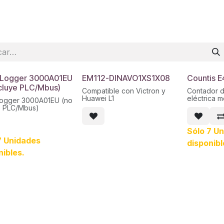
Logger 3000A01EU
EM112-DINAVO1XS1X08
Countis 
ncluye PLC/Mbus)
Compatible con Victron y
Contador d
Huawei L1
eléctrica 
ogger 3000A01EU (no
muestra la
e PLC/Mbus)
kVArh y kV
medidas di
pantalla LC
Sólo 7 U
Se ha dise
7 Unidades
disponibl
medida de 
con conexi
nibles.
adecuado p
de hasta 1