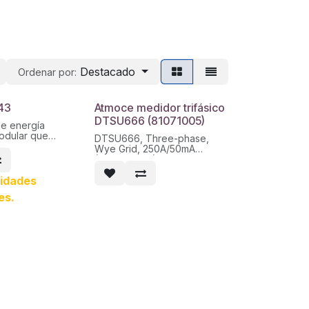
Destacado
Ordenar por:
E43
Atmoce medidor trifásico
DTSU666 (81071005)
e energía
modular que
DTSU666, Three-phase,
 potencia (kWh,
Wye Grid, 250A/50mA
A) y otras
(400A/40mA)
rectamente en su
D retroiluminada.
nidades
ñado para la
es.
carga trifásica
ón vía CT y es
ara aplicaciones
2000 A.