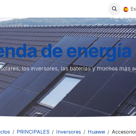
0
S
TIENDA
TRABAJA CON NOSOTROS
Es
ienda de energía 
solares, los inversores, las baterías y muchos más 
ctos
PRINCIPALES
Inversores
Huawei
Accesorio