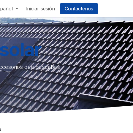
pañol
Iniciar sesión
Contáctenos
solar
accesorios que buscabas
s