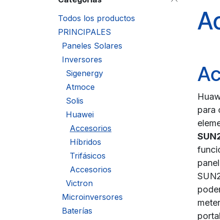
A
Todos los productos
PRINCIPALES
Paneles Solares
Inversores
Ac
Sigenergy
Atmoce
Huawe
Solis
para 
Huawei
eleme
Accesorios
SUN
Híbridos
funci
Trifásicos
panel
Accesorios
SUN2
Victron
podem
Microinversores
meter
Baterías
porta