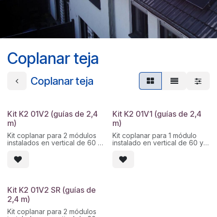
Coplanar teja
Coplanar teja
Kit K2 01V2 (guías de 2,4
Kit K2 01V1 (guías de 2,4
m)
m)
Kit coplanar para 2 módulos
Kit coplanar para 1 módulo
instalados en vertical de 60 y
instalado en vertical de 60 y
72 células, con marco de
72 células, con marco de
entre 30 y 42 mm.
entre 30 y 42 mm.
El kit incluye:
El kit incluye:
Guía Light 2,4 m
Guía Light 2,4 m
Kit K2 01V2 SR (guías de
Set de pletina final OneEnd
Set de pletina final OneEnd
2,4 m)
Set de pletina central OneMid
Set de pletina central OneMid
Tapa de protección para guía
Tapa de protección para guía
Kit coplanar para 2 módulos
Light
Light