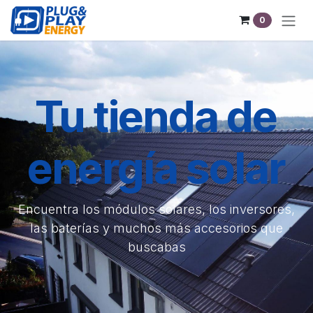
Ir al contenido
0
Tu tienda de
energía solar
Encuentra los módulos solares, los inversores,
las baterías y muchos más accesorios que
buscabas