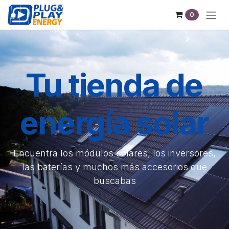
Ir al contenido
0
Tu tienda de
energía solar
Encuentra los módulos solares, los inversores,
las baterías y muchos más accesorios que
buscabas