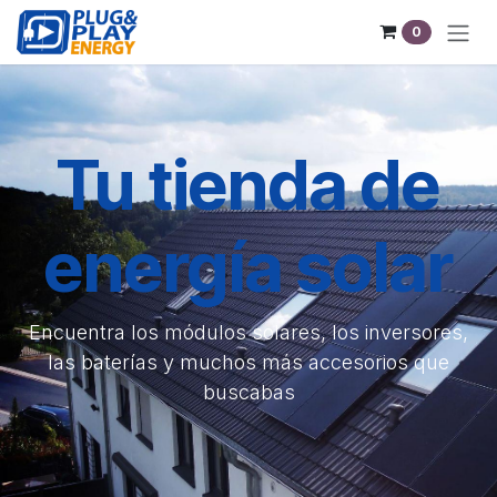
Ir al contenido
0
Tu tienda de
energía solar
Encuentra los módulos solares, los inversores,
las baterías y muchos más accesorios que
buscabas