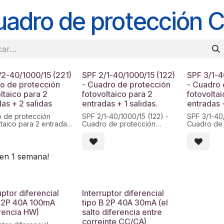
uadro de protección 
/2-40/1000/15 (221)
SPF 2/1-40/1000/15 (122)
SPF 3/1-4
o de protección
- Cuadro de protección
- Cuadro 
ltaico para 2
fotovoltaico para 2
fotovolta
as + 2 salidas
entradas + 1 salidas.
entradas +
 de protección
SPF 2/1-40/1000/15 (122) -
SPF 3/1-40/
ltaico para 2 entradas
Cuadro de protección
Cuadro de 
lidas. 1000Vcc, 15A por
fotovoltaico
fotovoltaic
a, con fusible y base
para 2 entradas + 1 salidas.
para 3 entr
ible. Envolvente de 12
1000Vcc, 15A por entrada,
1000Vcc, 1
s en ABS. Conectores
con fusible, base de fusible
con
 en 1 semana!
y
fusible, ba
seccionador 1000vdc 30A.
seccionado
Protección de
12
sobretensiones
módulos e
1000vdc 40A. Envolvente de
prensaesto
uptor diferencial
Interruptor diferencial
12 módulos en ABS.
A 2P 40A 100mA
tipo B 2P 40A 30mA (el
Conectores
rencia HW)
salto diferencia entre
prensaestopas.
correinte CC/CA)