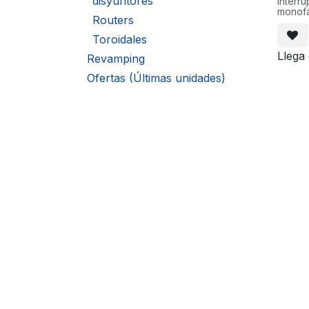
disyuntores
Interru
monofá
Routers
(40A) 
fugas 
Toroidales
rearme
Llega
Revamping
Ofertas (Últimas unidades)