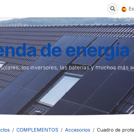
0
S
TIENDA
TRABAJA CON NOSOTROS
Es
ienda de energía 
solares, los inversores, las baterías y muchos más 
ctos
COMPLEMENTOS
Accesorios
Cuadro de prot