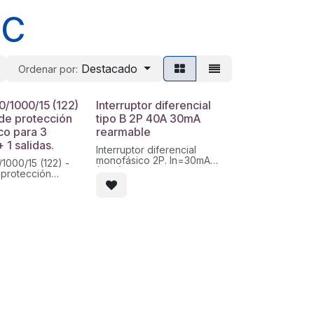
CC
Destacado
Ordenar por:
0/1000/15 (122)
Interruptor diferencial
de protección
tipo B 2P 40A 30mA
ico para 3
rearmable
 1 salidas.
Interruptor diferencial
monofásico 2P. In=30mA
1000/15 (122) -
(40A) Clase B (corrientes de
protección
fugas alternas y pulsantes
o
suaves hasta 1kHz). Con
adas + 1 salidas.
rearme automático.
5A por entrada,
se de fusible y
r. Envolvente de
n ABS con
pas.