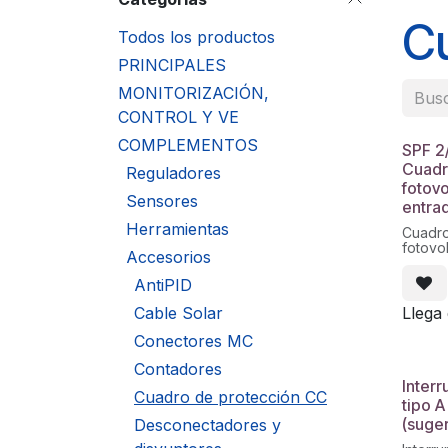
C
Todos los productos
PRINCIPALES
MONITORIZACIÓN,
CONTROL Y VE
COMPLEMENTOS
SPF 2
Cuadr
Reguladores
fotovo
Sensores
entrad
Herramientas
Cuadro
fotovo
Accesorios
+ 2 sa
entrad
AntiPID
de fus
módulo
Llega
Cable Solar
MC4.
Conectores MC
Contadores
Interr
Cuadro de protección CC
tipo 
(suge
Desconectadores y