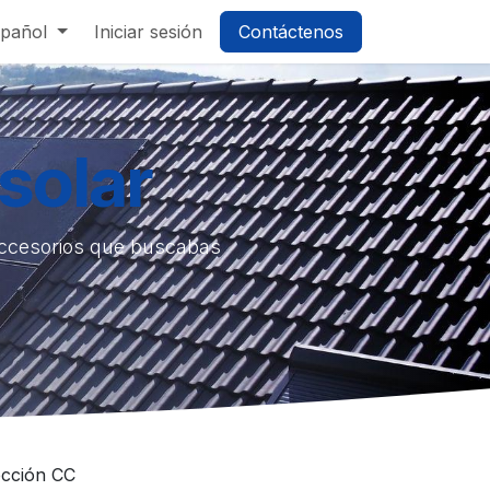
pañol
Iniciar sesión
Contáctenos
solar
accesorios que buscabas
ección CC