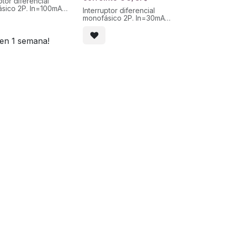
ptor diferencial
sico 2P. In=100mA
Interruptor diferencial
Clase A (corrientes de
monofásico 2P. In=30mA
alternas o p). Con
(40A) Clase B (corrientes de
 automático.
fugas alternas y pulsantes
 en 1 semana!
suaves hasta 1kHz).