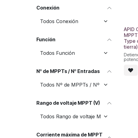
Conexión
APID C
MPPT 
Función
Type 
tierra)
Detien
potenc
Previe
Mide l
Nº de MPPTs / Nº Entradas
aislami
IP56
Conex
Salida
de has
común
1 salid
Rango de voltaje MPPT (V)
Corriente máxima de MPPT