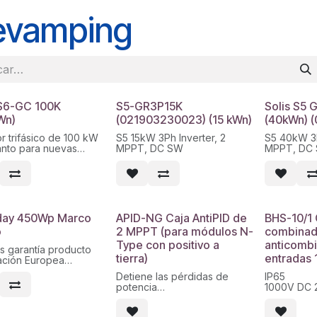
evamping
 S6-GC 100K
S5-GR3P15K
Solis S5
Wn)
(021903230023) (15 kWn)
(40kWn) 
or trifásico de 100 kW
S5 15kW 3Ph Inverter, 2
S5 40kW 3P
tanto para nuevas
MPPT, DC SW
MPPT, DC
aciones como para
ing.
a DC: 1100 V máx., 10 ×
10 MPPT / 20 strings
ncia máx.: 98,7%
ciones integradas:
day 450Wp Marco
APID-NG Caja AntiPID de
BHS-10/1 
dad inversa,
o
2 MPPT (para módulos N-
combinad
rcuito,
Type con positivo a
anticomb
emperatura y
s garantía producto
ensiones Tipo II en
tierra)
entradas 1
ación Europea
mm x 1038 mm x 35 mm
de protección: IP66,
Detiene las pérdidas de
IP65
ración inteligente
potencia
1000V DC 
a: 5 años (ampliable
Previene el efecto PID
1000V DC 
20)
Mide la resistencia de
holder