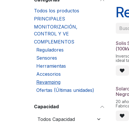
R
Todos los productos
PRINCIPALES
MONITORIZACIÓN,
CONTROL Y VE
COMPLEMENTOS
Solis
(100k
Reguladores
Invers
Sensores
ideal 
instal
Herramientas
revamp
Entrad
Accesorios
36 A, 
Revamping
Eficie
Protec
Solar
Ofertas (Últimas unidades)
polari
Negr
cortoci
sobret
20 año
sobret
Fabric
Capacidad
AC/DC
2094 
Grado 
refrige
Garantí
hasta 