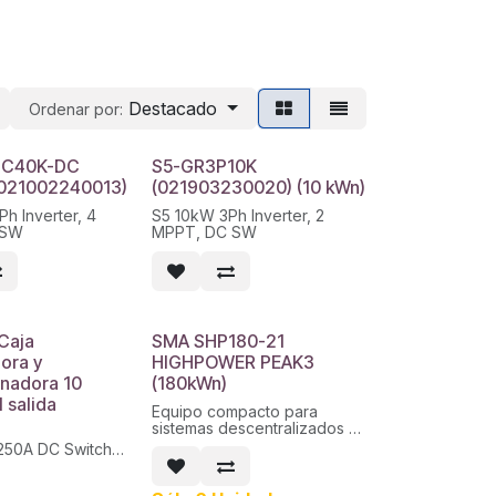
Destacado
Ordenar por:
 GC40K-DC
S5-GR3P10K
(021002240013)
(021903230020) (10 kWn)
h Inverter, 4
S5 10kW 3Ph Inverter, 2
 SW
MPPT, DC SW
Caja
SMA SHP180-21
ora y
HIGHPOWER PEAK3
inadora 10
(180kWn)
 salida
Equipo compacto para
sistemas descentralizados y
sistemas fotovoltaicos a gran
250A DC Switch
escala por su alta densidad
30A DC fuse
de potencia. Tensión de
salida 690V