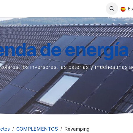
0
S
TIENDA
TRABAJA CON NOSOTROS
Es
ienda de energía 
solares, los inversores, las baterías y muchos más 
ctos
COMPLEMENTOS
Revamping