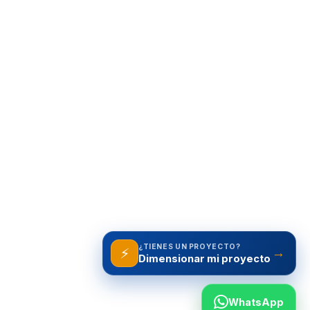
¿TIENES UN PROYECTO?
⚡
→
WhatsApp