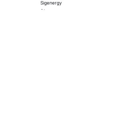
Sigenergy
Atmoce
Solis
Número de strings FV