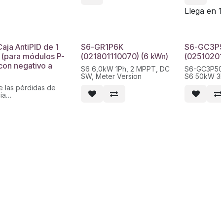
aislamiento.
1000V DC 
IP56
1000V DC 
Llega en 
Conexión MC4
Salida para 2 MPPT,
cadenas de hasta 1000V con
positivo común
aja AntiPID de 1
S6-GR1P6K
S6-GC3P
(para módulos P-
(021801110070) (6 kWn)
(0251020
con negativo a
S6 6,0kW 1Ph, 2 MPPT, DC
S6-GC3P5
SW, Meter Version
S6 50kW 3P
MPPT, DC 
e las pérdidas de
Marca: Soli
ia
Código fab
ne el efecto PID
025102010
a resistencia de
Potencia i
ento.
ión MC4
 para 1 MPPT, cadenas
ta 1000V con negativo
a de relé