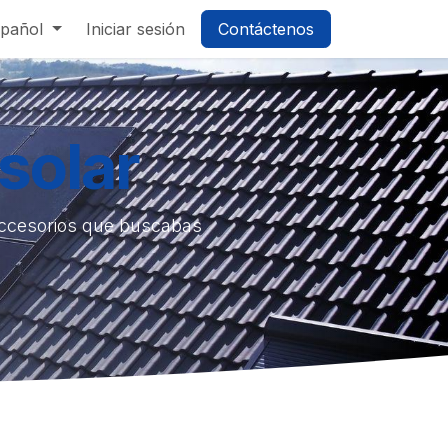
pañol
Iniciar sesión
Contáctenos
solar
accesorios que buscabas