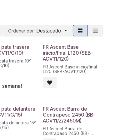
Destacado
Ordenar por:
 pata trasera
FR Ascent Base
CV11/G/10)
inicio/final L120 (SEB-
ACV11/120)
pata trasera 10º
G/10)
FR Ascent Base inicio/final
L120 (SEB-ACV11/120)
1 semana!
 pata delantera
FR Ascent Barra de
CV11/G/15)
Contrapeso 2450 (BB-
ACV11/Z/2450M)
pata delantera 15º
G/15)
FR Ascent Barra de
Contrapeso 2450 (BB-
ACV11/Z/2450M)