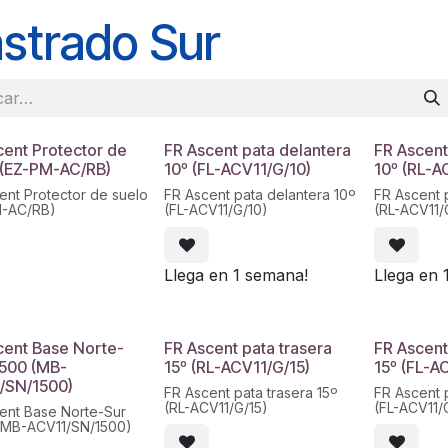
strado Sur
cent Protector de
FR Ascent pata delantera
FR Ascent
 (EZ-PM-AC/RB)
10º (FL-ACV11/G/10)
10º (RL-A
ent Protector de suelo
FR Ascent pata delantera 10º
FR Ascent 
M-AC/RB)
(FL-ACV11/G/10)
(RL-ACV11/
Llega en 1 semana!
Llega en 
cent Base Norte-
FR Ascent pata trasera
FR Ascent
1500 (MB-
15º (RL-ACV11/G/15)
15º (FL-A
/SN/1500)
FR Ascent pata trasera 15º
FR Ascent 
(RL-ACV11/G/15)
(FL-ACV11/
ent Base Norte-Sur
(MB-ACV11/SN/1500)