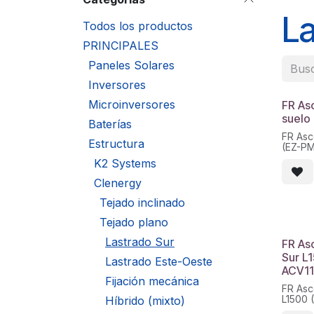
La
Todos los productos
PRINCIPALES
Paneles Solares
Inversores
Microinversores
FR As
suelo
Baterías
FR Asc
Estructura
(EZ-P
K2 Systems
Clenergy
Tejado inclinado
Tejado plano
Lastrado Sur
FR As
Sur L
Lastrado Este-Oeste
ACV11
Fijación mecánica
FR Asc
L1500 
Híbrido (mixto)