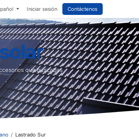
pañol
Iniciar sesión
Contáctenos
solar
accesorios que buscabas
lano
Lastrado Sur