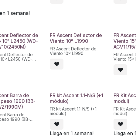
 en 1 semana!
cent Deflector de
FR Ascent Deflector de
FR Ascent
o 10º L2450 (WD-
Viento 10º L1990
Viento 15
/10/2450M)
ACV11/15
FR Ascent Deflector de
Viento 10º L1990
ent Deflector de
FR Ascent 
 10º L2450 (WD-
Viento 15º
10/2450M)
ACV11/15/
cent Barra de
FR kit Ascent 1.1-N/S (+1
FR Kit Asc
apeso 1990 (BB-
módulo)
modul)
/Z/1990M)
FR kit Ascent 1.1-N/S (+1
FR Kit Ascen
módulo)
modul)
ent Barra de
peso 1990 (BB-
/Z/1990M)
Llega en 1 semana!
Llega en 