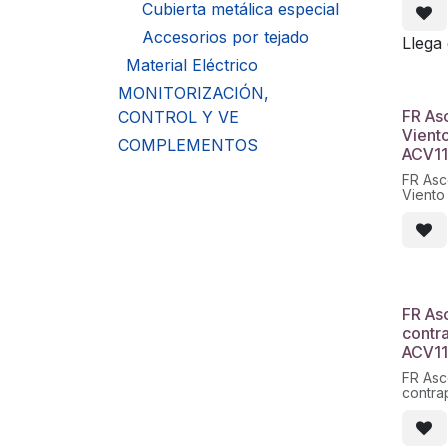
Cubierta metálica especial
Accesorios por tejado
Llega
Material Eléctrico
MONITORIZACIÓN,
FR As
CONTROL Y VE
Vient
COMPLEMENTOS
ACV11
FR Asc
Viento
ACV11/
FR As
contr
ACV11
FR Asc
contra
ACV11