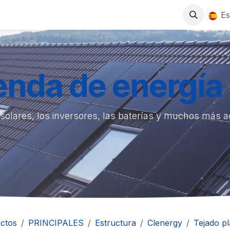
0
S
TIENDA
TRABAJA CON NOSOTROS
Es
ienda de energía 
solares, los inversores, las baterías y muchos más 
ctos
PRINCIPALES
Estructura
Clenergy
Tejado p