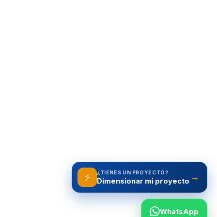
¿TIENES UN PROYECTO?
⚡
→
WhatsApp