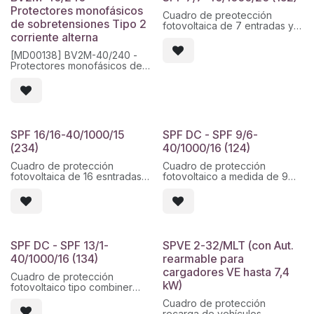
prensaestopas en el interior.
Protectores monofásicos
Cuadro de preotección
de sobretensiones Tipo 2
fotovoltaica de 7 entradas y 7
corriente alterna
salidas de 1000vdc con
seccionador de 16A, fusibles
[MD00138] BV2M-40/240 -
de20A en 10x38 y protección
Protectores monofásicos de
de sobretensiones tipo II
sobretensiones Tipo 2
40kA, 1000vdc. por string,
• Máxima tensión servicio Uc
envolvente híbrida de
= 275 V. Nivel de protección
poliéster de doble aislamiento
[N-T] Up = 1,2 kV. Máxima
y tapa transparente de
corriente de descarga (8/20)
policarbonato con junta de
Imáx = 40 kA. Montaje sobre
720x540x201, con
SPF 16/16-40/1000/15
SPF DC - SPF 9/6-
carril DIN, enchufable, ancho 1
prensaestopas, montado y
(234)
40/1000/16 (124)
módulo (18mm).
pre cableado.
Cuadro de protección
Cuadro de protección
Medidas (Al×An×Prof):
fotovoltaica de 16 esntradas y
fotovoltaico a medida de 9
90×18×68 mm
16 salidas, montado a placa
entradas de las cuales 3 son
Peso: 0.13 kg
en
dobles y 6 salidas con
Fuente técnica: MD Equipos
armario de poliéster de
seccionador, bases de
Tecnológicos - Ficha técnica
800x600x300mm IP66 con
fusibles y fusibles de 10x38
BV2M-40/240
puerta
1000vdc 16A en Cofret IDE
opaca. Compuestos por 32
IP65 3x18 en ABS , con
SPF DC - SPF 13/1-
SPVE 2-32/MLT (con Aut.
bases de fusibles y fusibles
pasamuros y prensaestopa
40/1000/16 (134)
rearmable para
de
para la tierra, montado y
cargadores VE hasta 7,4
10x38 de 15A 1kV +
precableado.
Cuadro de protección
protección de
kW)
fotovoltaico tipo combiner
sobretensiones BF3-
40/1000vdc con pasamuros,
Cuadro de protección
a medida de 13 entradas y 1
montado y precableado.
recarga de vehículos