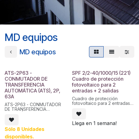
MD equipos
MD equipos
ATS-2P63 -
SPF 2/2-40/1000/15 (221)
CONMUTADOR DE
Cuadro de protección
TRANSFERENCIA
fotovoltaico para 2
AUTOMÁTICA (ATS), 2P,
entradas + 2 salidas
63A
Cuadro de protección
fotovoltaico para 2 entradas +
ATS-2P63 - CONMUTADOR
2 salidas. 1000Vcc, 15A por
DE TRANSFERENCIA
entrada, con fusible y base
AUTOMÁTICA (ATS), 2P, 63A
de fusible. Envolvente de 12
módulos en ABS. Conectores
Llega en 1 semana!
MC4.
Sólo 8 Unidades
disponibles.