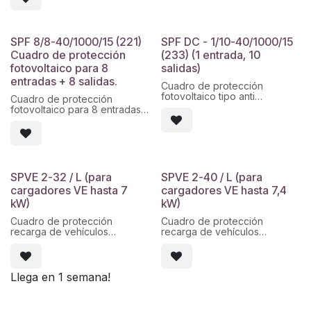
2x12 módulos en ABS.
de fusible. Envolvente de 18
Conectores MC4.
módulos en ABS. Conectores
MC4.
SPF 8/8-40/1000/15 (221)
SPF DC - 1/10-40/1000/15
Cuadro de protección
(233) (1 entrada, 10
fotovoltaico para 8
salidas)
entradas + 8 salidas.
Cuadro de protección
fotovoltaico tipo anti
Cuadro de protección
combiner montado
fotovoltaico para 8 entradas
en armario de poliéster de
+ 8 salidas. 1000Vcc, 15A por
600X400X250 IP65
entrada, con fusible y base
compuesto de
de fusible. Envolvente de
entrada por fusibles tipo NH1
3x18 módulos. Con
de 200A + Bases de fusible,
conectores MC4.
salidas mediante fusibles de
SPVE 2-32 / L (para
SPVE 2-40 / L (para
20A 1000vdc con protección
cargadores VE hasta 7
cargadores VE hasta 7,4
de
sobretensiones.
kW)
kW)
Prensaestopas, montado y
precableado
Cuadro de protección
Cuadro de protección
recarga de vehículos
recarga de vehículos
eléctricos acorde ITC-BT-52.
eléctricos acorde ITC-BT-52.
2 Polos, 32A, protección
2 Polos, 40A, protección
sobretensiones permanentes
sobretensiones permanentes
POP 50:550 y transitorias.
POP 50:550 y transitorias.
Llega en 1 semana!