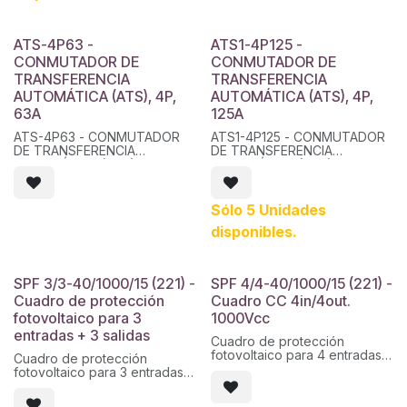
ATS-4P63 -
ATS1-4P125 -
CONMUTADOR DE
CONMUTADOR DE
TRANSFERENCIA
TRANSFERENCIA
AUTOMÁTICA (ATS), 4P,
AUTOMÁTICA (ATS), 4P,
63A
125A
ATS-4P63 - CONMUTADOR
ATS1-4P125 - CONMUTADOR
DE TRANSFERENCIA
DE TRANSFERENCIA
AUTOMÁTICA (ATS), 4P, 63A
AUTOMÁTICA (ATS), 4P, 125A
Sólo 5 Unidades
disponibles.
SPF 3/3-40/1000/15 (221) -
SPF 4/4-40/1000/15 (221) -
Cuadro de protección
Cuadro CC 4in/4out.
fotovoltaico para 3
1000Vcc
entradas + 3 salidas
Cuadro de protección
fotovoltaico para 4 entradas
Cuadro de protección
+ 4 salidas. 1000Vcc, 15A por
fotovoltaico para 3 entradas +
entrada, con fusible y base
3 salidas. 1000Vcc, 15A por
de fusible. Envolvente de
entrada, con fusible y base