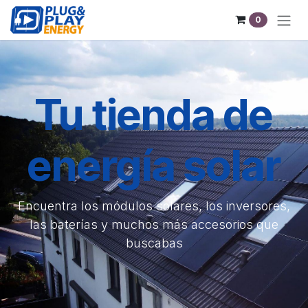
Ir al contenido
0
Tu tienda de
energía solar
Encuentra los módulos solares, los inversores,
las baterías y muchos más accesorios que
buscabas