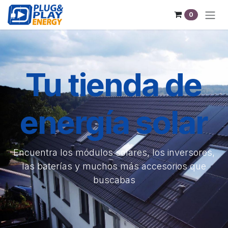
Ir al contenido
0
Tu tienda de
energía solar
Encuentra los módulos solares, los inversores,
las baterías y muchos más accesorios que
buscabas