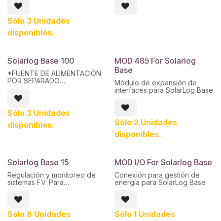
SolarLog para su análisis.
Sirve como medidor de
consumo, mostrando una
Sólo 3 Unidades
comparación de la potencia
disponibles.
producida y consumida.
Puede ser configurado para
operar con el SolarLog en
tres modos diferentes:
Solarlog Base 100
MOD 485 For Solarlog
- Medición del consumo de
Base
energía para la utilización
*FUENTE DE ALIMENTACIÓN
óptima de la potencia
POR SEPARADO
Módulo de expansión de
generada.
interfaces para SolarLog Base
- Medir la cantidad total de
El Solar-Log Base 100, para
energía que se ha vertido a la
instalaciones hasta 100,99
red.
kWp nos brinda diversas
Sólo 3 Unidades
- Medición de la producción
funciones:
Sólo 2 Unidades
de energía de los inversores
disponibles.
que no son gestionados
-Compatibilidad:
disponibles.
directamente por SolarLog.
Compatible con la gran
mayoría de inversores del
Solarlog Base 15
MOD I/O For Solarlog Base
mercado
Regulación y monitoreo de
Conexión para gestión de
-Smart Energy: más
sistemas FV. Para
energía para SolarLog Base
autosuficiencia que nunca
instalaciones hasta 15,99 kWp
Registro y presentación de
control de autoconsumo y
Sólo 8 Unidades
Sólo 1 Unidades
visualización de aparatos