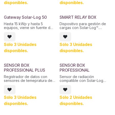
individuales para la
disponibles.
disponibles.
optimización del
autoconsumo junto a
dispositivos compatibles para
gestión de cargas
Gateway Solar-Log 50
SMART RELAY BOX
-Inyección 0 Universal – ​​
Hasta 15 kWp y hasta 5
Dispositivo para gestión de
Garantiza el Cumplimiento de
equipos, viene sin fuente de
cargas con Solar-Log™.
los Requisitos Legales
alimentación
Dispone de 8 salidas de relé
libre de potencial.
Gestión de potencia activa
certificada para el mercado
Sólo 3 Unidades
Sólo 3 Unidades
español.
disponibles.
disponibles.
SENSOR BOX
SENSOR BOX
PROFESSIONAL PLUS
PROFESSIONAL
Registrador de datos con
Sensor de radiación
sensores de temepratura del
compatible con Solar-Log
módulo y radiación
Base y Gateway, NO dispone
conectores para sensores de
viento o temperatura
externos.
Sólo 3 Unidades
Sólo 2 Unidades
disponibles.
disponibles.