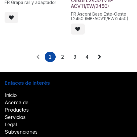
Oeste L2450 (MB-
FR Grapa rail y adaptador
ACV11/EW/2450)
FR Ascent Base Este-Oeste
L2450 (MB-ACV11/EW/2450)
1
2
3
4
Enlaces de Interés
Inicio
Acerca de
Productos
Servicios
Legal
Subvenciones