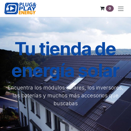
Ir al contenido
0
Tu tienda de
energía solar
Encuentra los módulos solares, los inversores,
las baterías y muchos más accesorios que
buscabas