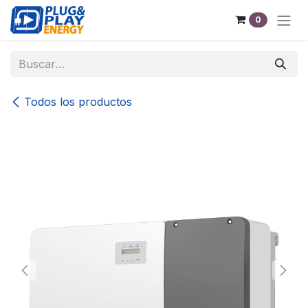
Ir al contenido
0
Todos los productos