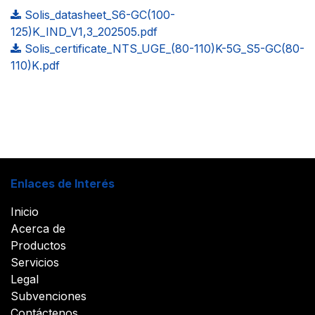
Solis_datasheet_S6-GC(100-
125)K_IND_V1,3_202505.pdf
Solis_certificate_NTS_UGE_(80-110)K-5G_S5-GC(80-
110)K.pdf
Enlaces de Interés
Inicio
Acerca de
Productos
Servicios
Legal
Subvenciones
Contáctenos