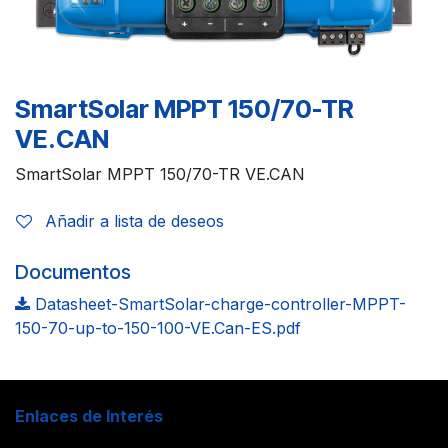
SmartSolar MPPT 150/70-TR
VE.CAN
SmartSolar MPPT 150/70-TR VE.CAN
Añadir a lista de deseos
Documentos
Datasheet-SmartSolar-charge-controller-MPPT-
150-70-up-to-150-100-VE.Can-ES.pdf
Enlaces de Interés