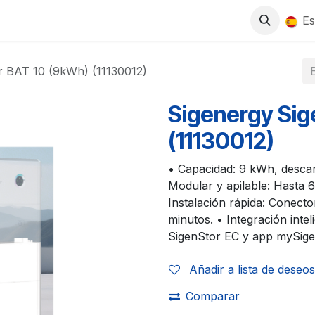
0
S
TIENDA
TRABAJA CON NOSOTROS
Es
r BAT 10 (9kWh) (11130012)
Sigenergy Sig
(11130012)
• Capacidad: 9 kWh, descar
Modular y apilable: Hasta 
Instalación rápida: Conect
minutos. • Integración inte
SigenStor EC y app mySige
Añadir a lista de deseos
Comparar