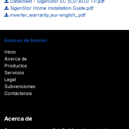
Datasheet - SigenStor EC (5.0-30.0) TP.pdf
SigenStor Home Installation Guide.pdf
inverter_warranty_eur-english_.pdf
Enlaces de Interés
Inicio
Acerca de
Productos
Servicios
Legal
Subvenciones
Contáctenos
Acerca de