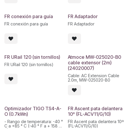
FR conexión para guía
FR Adaptador
FR conexión para guía
FR Adaptador
FR URail 120 (sin tornillos)
Atmoce MW-025020-B0
cable extensor (2m)
FR URail 120 (sin tornillos)
(24020007)
Cable: AC Extension Cable
2.0m, MW-025020-B0
Optimizador TIGO TS4-A-
FR Ascent pata delantera
O (0.7kWn)
10º (FL-ACV11/G/10)
- Rango de temperatura: -40 °
FR Ascent pata delantera 10º
C a +85 ° C (-40 ° F a + 158 °
(FL-ACV11/G/10)
F)