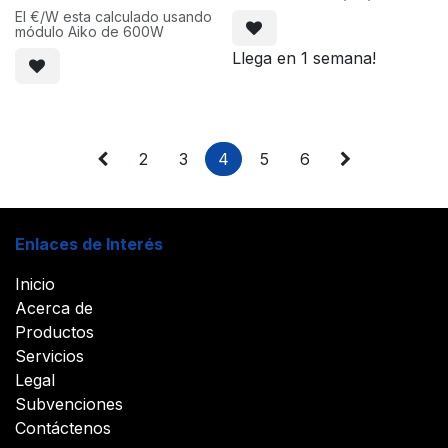
El €/W esta calculado usando
módulo Aiko de 600W
Llega en 1 semana!
2
3
4
5
6
Enlaces de Interés
Inicio
Acerca de
Productos
Servicios
Legal
Subvenciones
Contáctenos