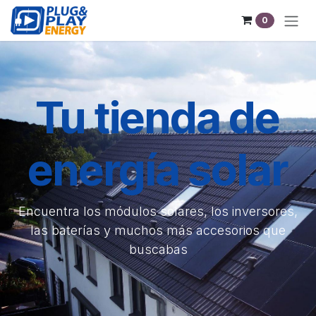
Ir al contenido
0
Tu tienda de
energía solar
Encuentra los módulos solares, los inversores,
las baterías y muchos más accesorios que
buscabas