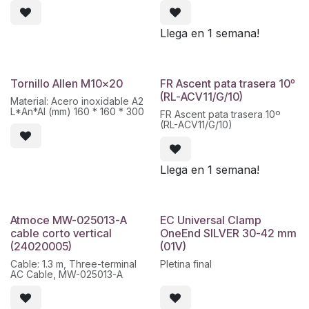
- Clase de protección: IP68,
NEMA 3R
- Longitud del cable de salida:
Llega en 1 semana!
1.2 m
- Conector: MC4 / MC4
conectable
- Tensión máxima del sistema:
1000 V.
Tornillo Allen M10x20
FR Ascent pata trasera 10º
- Rango de voltaje: 16-90 V
(RL-ACV11/G/10)
Material: Acero inoxidable A2
- Corriente de entrada
L*An*Al (mm) 160 * 160 * 300
máxima (IMax.): 15A
FR Ascent pata trasera 10º
- Tipo de comunicación:
(RL-ACV11/G/10)
conexión de radio
Se requiere Cloud Connect
con TAP de Tigo para el
monitoreo.
Llega en 1 semana!
Atmoce MW-025013-A
EC Universal Clamp
cable corto vertical
OneEnd SILVER 30-42 mm
(24020005)
(01V)
Cable: 1.3 m, Three-terminal
Pletina final
AC Cable, MW-025013-A