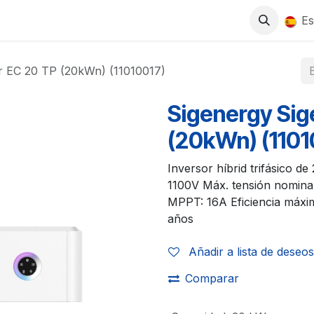
0
S
TIENDA
TRABAJA CON NOSOTROS
Es
r EC 20 TP (20kWn) (11010017)
Sigenergy Sig
(20kWn) (1101
Inversor híbrid trifásico d
1100V Máx. tensión nominal
MPPT: 16A Eficiencia máxi
años
Añadir a lista de deseos
Comparar