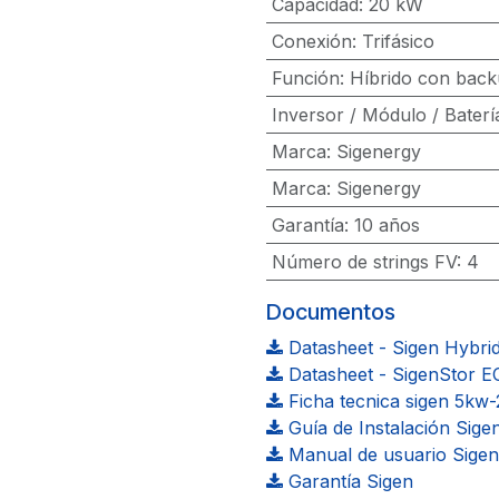
Capacidad
:
20 kW
Conexión
:
Trifásico
Función
:
Híbrido con back
Inversor / Módulo / Baterí
Marca
:
Sigenergy
Marca
:
Sigenergy
Garantía
:
10 años
Número de strings FV
:
4
Documentos
Datasheet - Sigen Hybrid
Datasheet - SigenStor EC
Ficha tecnica sigen 5kw
Guía de Instalación Sige
Manual de usuario Sigen
Garantía Sigen