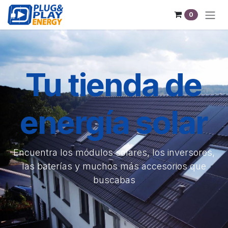
Ir al contenido
0
Tu tienda de
energía solar
Encuentra los módulos solares, los inversores,
las baterías y muchos más accesorios que
buscabas