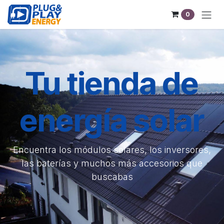
Ir al contenido
0
Tu tienda de
energía solar
Encuentra los módulos solares, los inversores,
las baterías y muchos más accesorios que
buscabas