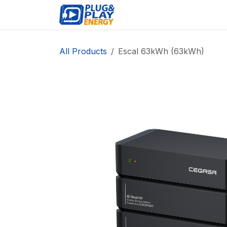
Skip to Content
EVENTS
PROD
All Products
Escal 63kWh (63kWh)