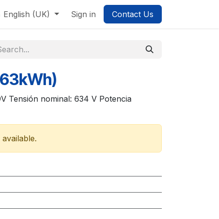
English (UK)
Sign in
Contact Us
(63kWh)
9V Tensión nominal: 634 V Potencia
 available.