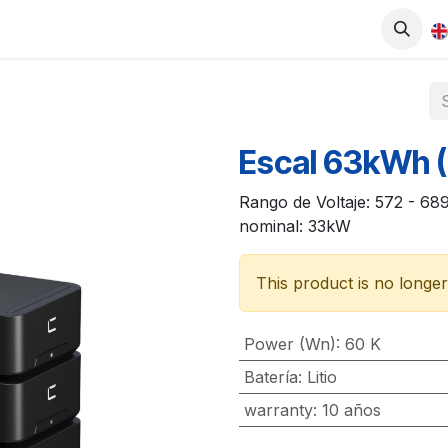
0
UCTS
SHOP
WORK WITH US
Escal 63kWh 
Rango de Voltaje: 572 - 68
nominal: 33kW
This product is no longer
Power (Wn)
:
60 K
Batería
:
Litio
warranty
:
10 años