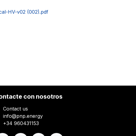
cal-HV-v02 (002).pdf
ontacte con nosotros
Contact us
info@pnp.energy
+34 960431153