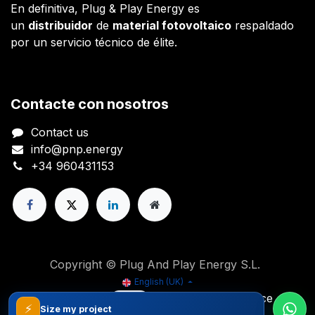
En definitiva, Plug & Play Energy es
un
distribuidor
de
material fotovoltaico
respaldado
por un servicio técnico de élite.
Contacte con nosotros
Contact us
info@pnp.energy
+34 960431153
Copyright © Plug And Play Energy S.L.
English (UK)
Powered by
- The #1
Open Source
⚡