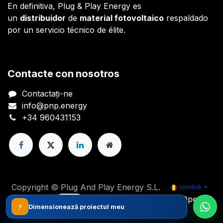
En definitiva, Plug & Play Energy es
un
distribuidor
de
material fotovoltaico
respaldado
por un servicio técnico de élite.
Contacte con nosotros
Contactați-ne
info@pnp.energy
+34 960431153
Copyright © Plug And Play Energy S.L.
română
Oferit de
- Numărul 1
eCommerce Open
⚡
Source