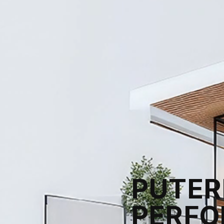
PUTER
PERF