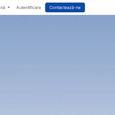
ână
Autentificare
Contactează-ne