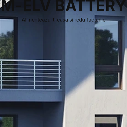
M-ELV BATTERY
Alimenteaza-ti casa si redu facturile