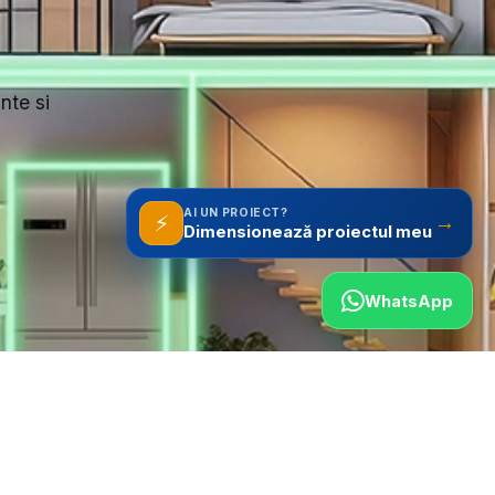
nte si
AI UN PROIECT?
⚡
→
WhatsApp