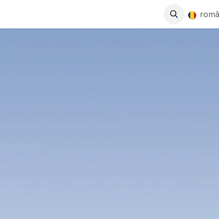
0
SE
MAGAZIN
LUCREAZĂ CU NOI
rom