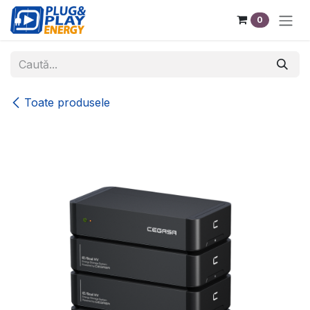
Sari la conținut
0
Toate produsele