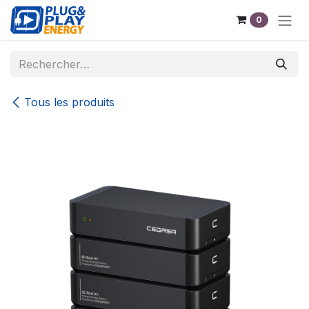
Se rendre au contenu
0
Tous les produits