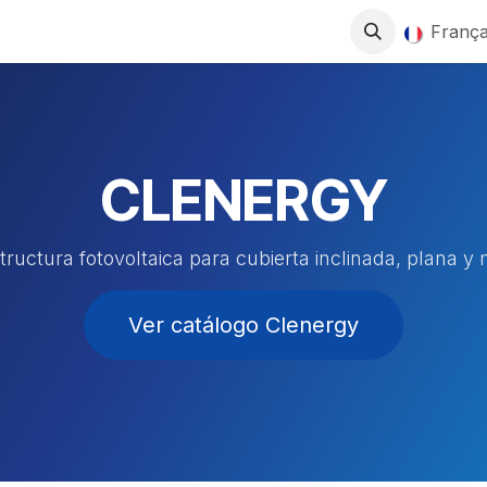
0
ITS
BOUTIQUE
TRAVAILLEZ AVEC NOUS
França
CLENERGY
ructura fotovoltaica para cubierta inclinada, plana y 
Ver catálogo Clenergy