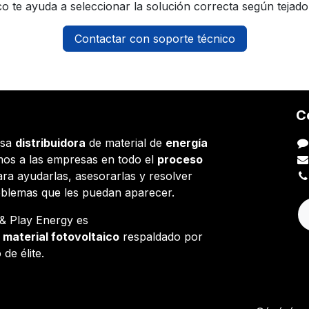
o te ayuda a seleccionar la solución correcta según tejado,
Contactar con soporte técnico
C
esa
distribuidora
de material de
energía
os a las empresas en todo el
proceso
ara ayudarlas, asesorarlas y resolver
oblemas que les puedan aparecer.
g & Play Energy es
e
material fotovoltaico
respaldado por
 de élite.