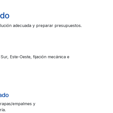
ado
solución adecuada y preparar presupuestos.
Sur, Este-Oeste, fijación mecánica e
jado
 grapas/empalmes y
ría.