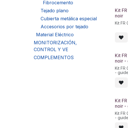
Fibrocemento
Kit F
Tejado plano
noir
Cubierta metálica especial
Kit FR
Accesorios por tejado
Material Eléctrico
MONITORIZACIÓN,
CONTROL Y VE
Kit F
COMPLEMENTOS
noir -
Kit FR
- guid
Kit F
noir -
Kit FR
- guid