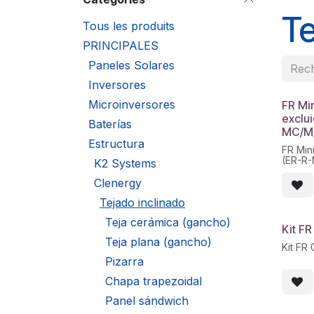
Te
Tous les produits
PRINCIPALES
Paneles Solares
Inversores
Microinversores
FR Min
exclui
Baterías
MC/M
Estructura
FR Mini
(ER-R
K2 Systems
Clenergy
Tejado inclinado
Teja cerámica (gancho)
Kit F
Teja plana (gancho)
Kit FR
Pizarra
Chapa trapezoidal
Panel sándwich