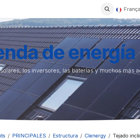
0
ITS
BOUTIQUE
TRAVAILLEZ AVEC NOUS
França
ienda de energía 
solares, los inversores, las baterías y muchos más 
its
PRINCIPALES
Estructura
Clenergy
Tejado incl