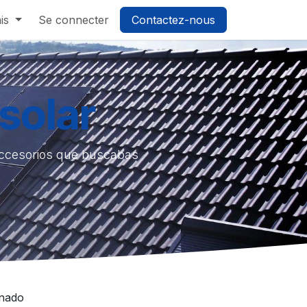
is
Se connecter
Contactez-nous
solar
accesorios que buscabas
inado