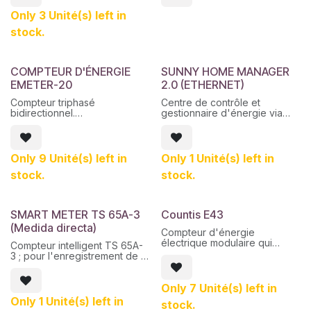
de consommation, montrant
une comparaison de l’énergie
Only 3 Unité(s) left in
produite et consommée. Il
stock.
peut être configuré pour
fonctionner avec le SolarLog
dans trois modes différents :
- Mesure de la consommation
COMPTEUR D'ÉNERGIE
SUNNY HOME MANAGER
d'énergie pour une utilisation
EMETER-20
2.0 (ETHERNET)
optimale de la puissance
générée.
Compteur triphasé
Centre de contrôle et
- Mesurez la quantité totale
bidirectionnel.
gestionnaire d'énergie via
d'énergie qui a été injectée
Tension nominale 230 V/400
Ethernet, comprend Energy
dans le réseau.
V
Meter.
- Mesure de la production
Fréquence 50 Hz/±5%
d'énergie des onduleurs qui
Courant nominal/limite par
Only 9 Unité(s) left in
Only 1 Unité(s) left in
ne sont pas gérés
conducteur de phase 5 A/63
directement par SolarLog.
stock.
stock.
A (&gt;63 A en combinaison
avec des transformateurs de
courant externes)
Courant de démarrage
SMART METER TS 65A-3
Countis E43
&lt;25mA
(Medida directa)
Section de raccordement 10
Compteur d'énergie
mm² à 16 mm²1) (pour
électrique modulaire qui
Compteur intelligent TS 65A-
protection 63 A)
affiche la puissance (kWh,
3 ; pour l'enregistrement de la
kVArh et kVA) et d'autres
consommation d'énergie,
mesures directement sur son
triphasé, mesure directe
écran LCD rétroéclairé.
Only 7 Unité(s) left in
Il a été conçu pour la mesure
Only 1 Unité(s) left in
stock.
de charge triphasée avec