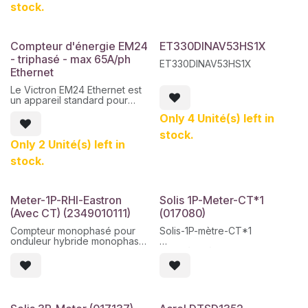
connexion via TC et convient
stock.
aux applications jusqu'à 12
000 A.
Compteur d'énergie EM24
ET330DINAV53HS1X
- triphasé - max 65A/ph
ET330DINAV53HS1X
Ethernet
Le Victron EM24 Ethernet est
un appareil standard pour
mesurer la puissance et
Only 4 Unité(s) left in
l'énergie d'une application
triphasée, par exemple au
stock.
niveau du boîtier de
Only 2 Unité(s) left in
distribution ou pour mesurer
stock.
la sortie d'un onduleur
photovoltaïque, d'un
générateur CA ou d'un
onduleur ou d'un
Meter-1P-RHI-Eastron
Solis 1P-Meter-CT*1
onduleur/chargeur.
(Avec CT) (2349010111)
(017080)
Compteur monophasé pour
Solis-1P-mètre-CT*1
onduleur hybride monophasé
avec TC externe –
Wattmètre à mesure indirecte
SDM120CT (avec 1 × TC)
monophasé
Toroïdaux à noyau ouvert
inclus avec une capacité de
mesure par phase allant
jusqu'à 150 A et 5 mètres de