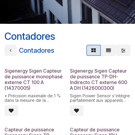
Contadores
Contadores
Sigenergy Sigen Capteur
Sigenergy Sigen Capteur
de puissance monophasé
de puissance TP-DH-
externe CT 100 A
Indirecto CT externe 600
(14370005)
A DH (1426000300)
• Précision maximale de 1 %
Sigen Power Sensor s'intègre
dans la mesure de la
parfaitement aux appareils
puissance pour un contrôle
Sigenergy, sans aucune
exact de la consommation, de
configuration requise.
la production et de
Ce capteur de puissance fait
l'optimisation énergétique
partie du système de
• Intégration Plug & Play avec
stockage d'énergie 5-en-1 de
les systèmes Sigenergy via
SigenStor.
Capteur de puissance
Capteur de puissance
Modbus, sans configuration
L'ESS de Sigenergy intègre