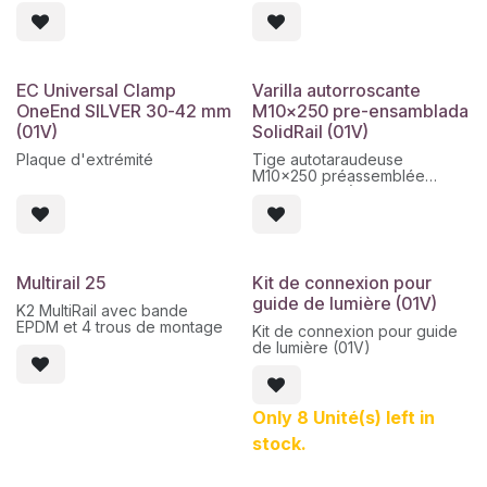
EC Universal Clamp
Varilla autorroscante
OneEnd SILVER 30-42 mm
M10x250 pre-ensamblada
(01V)
SolidRail (01V)
Plaque d'extrémité
Tige autotaraudeuse
M10x250 préassemblée
SolidRail (01V)
Multirail 25
Kit de connexion pour
guide de lumière (01V)
K2 MultiRail avec bande
EPDM et 4 trous de montage
Kit de connexion pour guide
de lumière (01V)
Only 8 Unité(s) left in
stock.