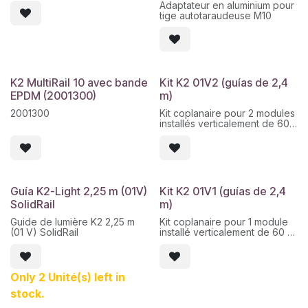
Adaptateur en aluminium pour
tige autotaraudeuse M10
K2 MultiRail 10 avec bande
Kit K2 01V2 (guías de 2,4
EPDM (2001300)
m)
2001300
Kit coplanaire pour 2 modules
installés verticalement de 60
et 72 cellules, avec un cadre
compris entre 30 et 42 mm.
Le kit comprend :
Guide de lumière 2,4 m
Guía K2-Light 2,25 m (01V)
Kit K2 01V1 (guías de 2,4
Jeu de plaques finales
SolidRail
m)
OneEnd
Ensemble de plaques
Guide de lumière K2 2,25 m
Kit coplanaire pour 1 module
centrales OneMid
(01 V) SolidRail
installé verticalement de 60 et
Capuchon de protection pour
72 cellules, avec un cadre
guide de lumière
compris entre 30 et 42 mm.
Jeu de tiges autotaraudeuses
M10x250
Le kit comprend :
Only 2 Unité(s) left in
stock.
Guide de lumière 2,4 m
Jeu de plaques finales