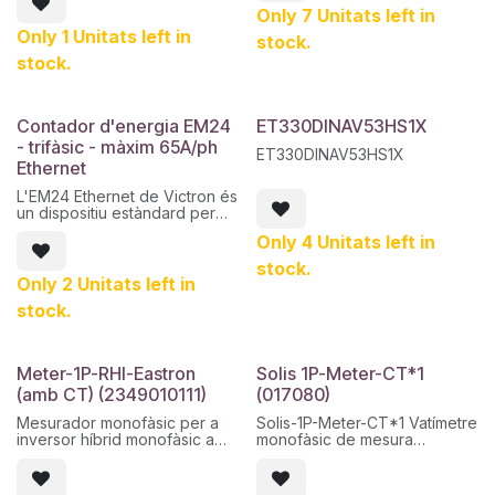
retroil·luminada. S'ha
Only 7 Unitats left in
dissenyat per a la mesura de
Only 1 Unitats left in
stock.
càrrega trifàsica amb
connexió via CT i és adequat
stock.
per a aplicacions de fins a
12.000 A.
Contador d'energia EM24
ET330DINAV53HS1X
- trifàsic - màxim 65A/ph
ET330DINAV53HS1X
Ethernet
L'EM24 Ethernet de Victron és
un dispositiu estàndard per
mesurar la potència i l'energia
Only 4 Unitats left in
d'una aplicació trifàsic, per
exemple a la caixa de
stock.
distribució o per mesurar la
Only 2 Unitats left in
sortida d'un inversor FV, un
stock.
generador CA o un inversor o
inversor/carregador.
Meter-1P-RHI-Eastron
Solis 1P-Meter-CT*1
(amb CT) (2349010111)
(017080)
Mesurador monofàsic per a
Solis-1P-Meter-CT*1 Vatímetre
inversor híbrid monofàsic amb
monofàsic de mesura
TC extern –
indirecta
SDM120CT (amb 1 × TC)
Toroïdals inclosos de nucli
obert amb capacitat de