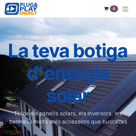
Skip to Content
0
La teva botiga
d'energia
solar
Troba els panells solars, els inversors, les
bateries i molts més accessoris que buscaves