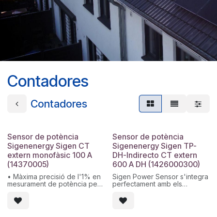
Contadores
Contadores
Sensor de potència
Sensor de potència
Sigenenergy Sigen CT
Sigenenergy Sigen TP-
extern monofàsic 100 A
DH-Indirecto CT extern
(14370005)
600 A DH (1426000300)
• Màxima precisió de l'1% en
Sigen Power Sensor s'integra
mesurament de potència per
perfectament amb els
a control exacte de consum,
dispositius Sigenergy, sense
generació i optimització
necessitat de configuració.
energètica
Aquest sensor de potència
• Integració plug & play amb
forma part del sistema