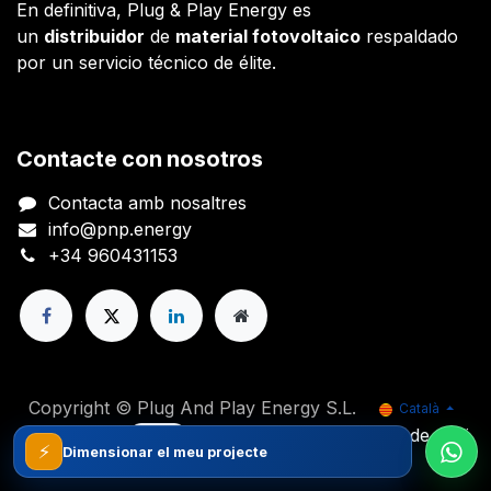
En definitiva, Plug & Play Energy es
un
distribuidor
de
material fotovoltaico
respaldado
por un servicio técnico de élite.
Contacte con nosotros
Contacta amb nosaltres
info@pnp.energy
+34 960431153
Copyright © Plug And Play Energy S.L.
Català
Powered by
- El #1
Comerç electrònic de codi
⚡
obert