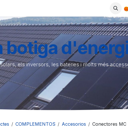
ODUCTES
BOTIGA
TREBALLA AMB NOSALTRES
a botiga d'energi
 solars, els inversors, les bateries i molts més acces
ctes
COMPLEMENTOS
Accesorios
Conectores MC