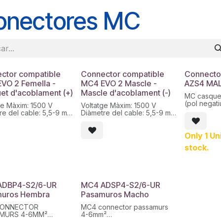
onectores MC
ctor compatible
Connector compatible
Connecto
VO 2 Femella -
MC4 EVO 2 Mascle -
AZS4 MALE
et d'acoblament (+)
Mascle d'acoblament (-)
MC casque
(pol negati
ge Màxim: 1500 V
Voltatge Màxim: 1500 V
senzilla co
re del cable: 5,5-9 mm
Diàmetre del cable: 5,5-9 mm
simple o sè
 del Cable: 4-6 mm2
Secció del Cable: 4-6 mm2
mòduls foto
Only 1 Uni
stock.
ADBP4-S2/6-UR
MC4 ADSP4-S2/6-UR
uros Hembra
Pasamuros Macho
CONNECTOR
MC4 connector passamurs
MURS 4-6MM²
4-6mm²