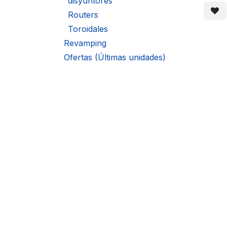
disyuntores
Els co
en sup
Routers
interfí
dinvers
Toroidales
string.
Revamping
Ofertas (Últimas unidades)