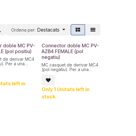
Destacats
Ordena per:
r doble MC PV-
Connector doble MC PV-
 (pol positiu)
AZB4 FEMALE (pol
negatiu)
t de derivar MC4
u). Per a una
MC casquet de derivar MC4
nnexió en paral·lel
(pol negatiu). Per a una
rie-paral·lel de
senzilla connexió en paral·lel
voltaics.
simple o sèrie-paral·lel de
tats left in
mòduls fotovoltaics.
Only 1 Unitats left in
stock.