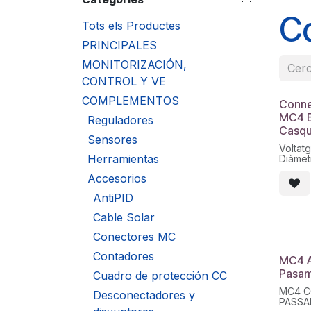
C
Tots els Productes
PRINCIPALES
MONITORIZACIÓN,
CONTROL Y VE
COMPLEMENTOS
Conne
MC4 E
Reguladores
Casqu
Sensores
Voltat
Herramientas
Diàmet
Secció
Accesorios
AntiPID
Cable Solar
Conectores MC
Contadores
MC4 
Pasam
Cuadro de protección CC
MC4 
Desconectadores y
PASSA