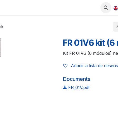
0
UCTS
SHOP
WORK WITH US
ck
FR 01V6 kit (6
Kit FR 01V6 (6 módulos) n
Añadir a lista de deseos
Documents
FR_01V.pdf