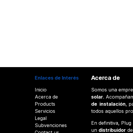
Acerca de
Enlaces de Interés
Inicio
Somos una empr
Acerca de
solar
. Acompañam
Products
de instalación
, p
Servicios
todos aquellos pr
Legal
En definitiva, Plu
Subvenciones
un
distribuidor
d
Contact us