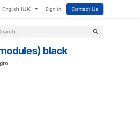
English (UK)
Sign in
Contact Us
 modules) black
egro