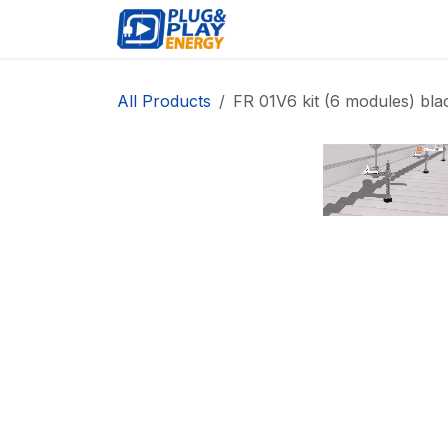
Skip to Content
EVENTS
PROD
All Products
FR 01V6 kit (6 modules) bla