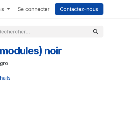
is
Se connecter
Contactez-nous
 modules) noir
egro
haits