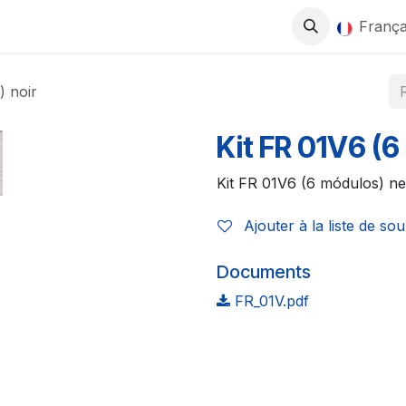
0
ITS
BOUTIQUE
TRAVAILLEZ AVEC NOUS
França
) noir
Kit FR 01V6 (6
Kit FR 01V6 (6 módulos) n
Ajouter à la liste de sou
Documents
FR_01V.pdf