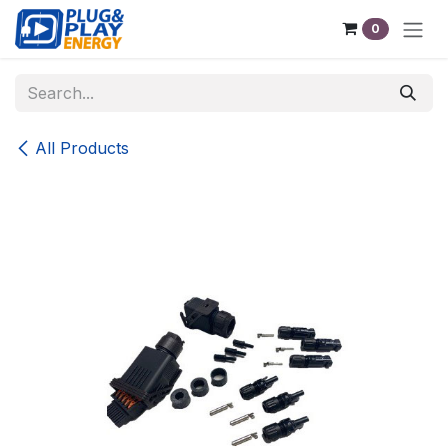
Skip to Content
0
All Products