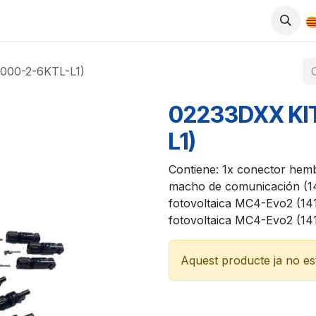
ODUCTES
BOTIGA
TREBALLA AMB NOSALTRES
000-2-6KTL-L1)
02233DXX KI
L1)
Contiene: 1x conector hemb
macho de comunicación (1
fotovoltaica MC4-Evo2 (14
fotovoltaica MC4-Evo2 (14
Aquest producte ja no est