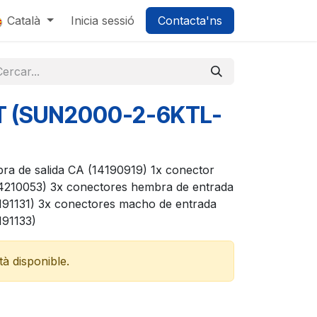
0
Català
Inicia sessió
Contacta'ns
T (SUN2000-2-6KTL-
ra de salida CA (14190919) 1x conector
4210053) 3x conectores hembra de entrada
191131) 3x conectores macho de entrada
191133)
à disponible.