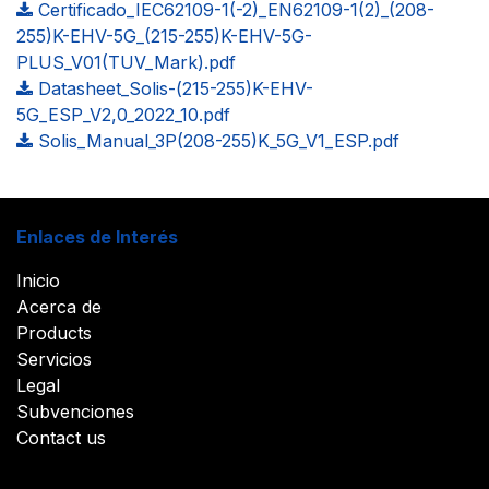
Certificado_IEC62109-1(-2)_EN62109-1(2)_(208-
255)K-EHV-5G_(215-255)K-EHV-5G-
PLUS_V01(TUV_Mark).pdf
Datasheet_Solis-(215-255)K-EHV-
5G_ESP_V2,0_2022_10.pdf
Solis_Manual_3P(208-255)K_5G_V1_ESP.pdf
Enlaces de Interés
Inicio
Acerca de
Products
Servicios
Legal
Subvenciones
Contact us