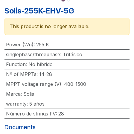
Solis-255K-EHV-5G
This product is no longer available.
Power (Wn)
:
255 K
singlephase/threephase
:
Trifásico
Function
:
No híbrido
Nº of MPPTs
:
14-28
MPPT voltage range (V)
:
480-1500
Marca
:
Solis
warranty
:
5 años
Número de strings FV
:
28
Documents