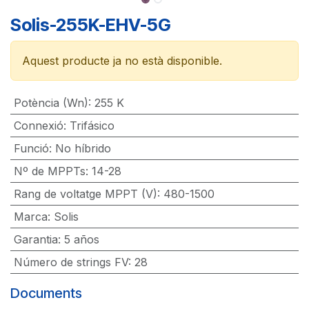
Solis-255K-EHV-5G
Aquest producte ja no està disponible.
Potència (Wn)
:
255 K
Connexió
:
Trifásico
Funció
:
No híbrido
Nº de MPPTs
:
14-28
Rang de voltatge MPPT (V)
:
480-1500
Marca
:
Solis
Garantia
:
5 años
Número de strings FV
:
28
Documents