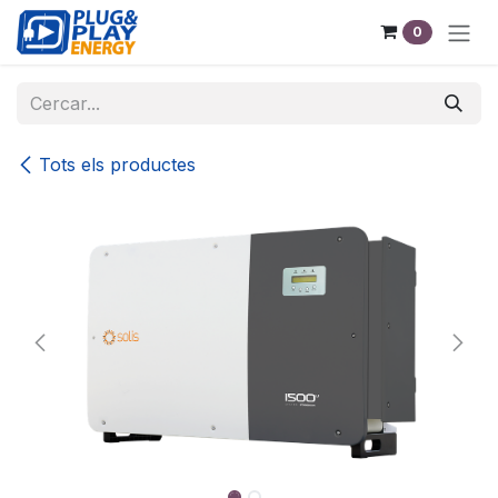
Skip to Content
0
Tots els productes