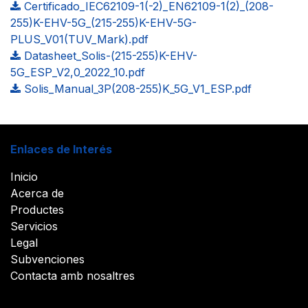
Certificado_IEC62109-1(-2)_EN62109-1(2)_(208-
255)K-EHV-5G_(215-255)K-EHV-5G-
PLUS_V01(TUV_Mark).pdf
Datasheet_Solis-(215-255)K-EHV-
5G_ESP_V2,0_2022_10.pdf
Solis_Manual_3P(208-255)K_5G_V1_ESP.pdf
Enlaces de Interés
Inicio
Acerca de
Productes
Servicios
Legal
Subvenciones
Contacta amb nosaltres