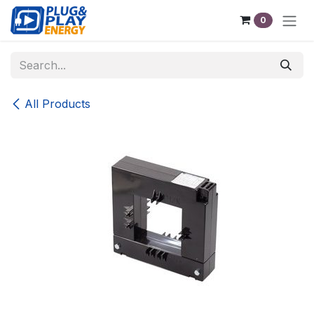
Skip to Content
0
All Products