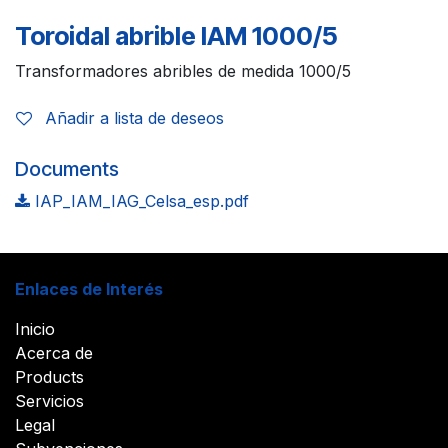
Toroidal abrible IAM 1000/5
Transformadores abribles de medida 1000/5
Añadir a lista de deseos
Documents
IAP_IAM_IAG_Celsa_esp.pdf
Enlaces de Interés
Inicio
Acerca de
Products
Servicios
Legal