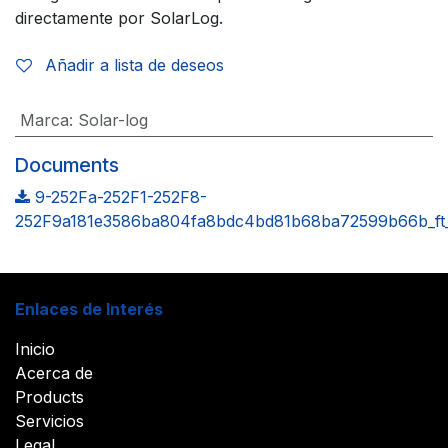
directamente por SolarLog.
Añadir a lista de deseos
Marca
:
Solar-log
Documents
9-252Fa-252F1-252F8-
252F9a181e3586ba804fa8bdc4bd81b68ba72599b66b_ft_
Enlaces de Interés
Inicio
Acerca de
Products
Servicios
Legal