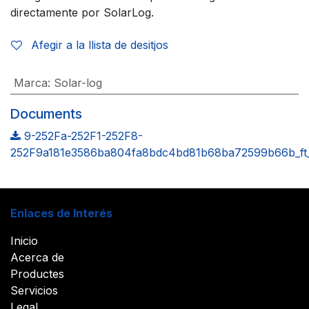
directamente por SolarLog.
Afegir a la llista de desitjos
Marca
:
Solar-log
Documents
9-252Fa-252F1-252F8-
252F9a181e3586ba804fa8bdc4bd81b68ba72599b66b_ft_
Enlaces de Interés
Inicio
Acerca de
Productes
Servicios
Legal