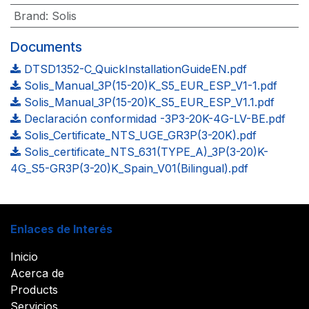
Brand
:
Solis
Documents
DTSD1352-C_QuickInstallationGuideEN.pdf
Solis_Manual_3P(15-20)K_S5_EUR_ESP_V1-1.pdf
Solis_Manual_3P(15-20)K_S5_EUR_ESP_V1.1.pdf
Declaración conformidad -3P3-20K-4G-LV-BE.pdf
Solis_Certificate_NTS_UGE_GR3P(3-20K).pdf
Solis_certificate_NTS_631(TYPE_A)_3P(3-20)K-
4G_S5-GR3P(3-20)K_Spain_V01(Bilingual).pdf
Enlaces de Interés
Inicio
Acerca de
Products
Servicios