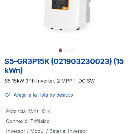
S5-GR3P15K (021903230023) (15
kWn)
S5 15kW 3Ph Inverter, 2 MPPT, DC SW
Afegir a la llista de desitjos
Potència (Wn)
:
15 K
Connexió
:
Trifásico
Inversor / Mòdul / Bateria
:
Inversor