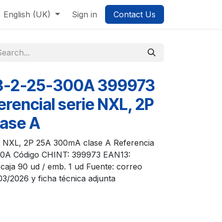
English (UK)
Sign in
Contact Us
3-2-25-300A 399973
ferencial serie NXL, 2P
ase A
rie NXL, 2P 25A 300mA clase A Referencia
300A Código CHINT: 399973 EAN13:
aja 90 ud / emb. 1 ud Fuente: correo
/2026 y ficha técnica adjunta