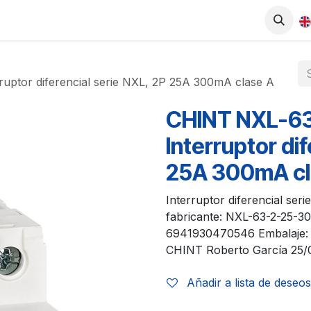
0
UCTS
SHOP
WORK WITH US
ptor diferencial serie NXL, 2P 25A 300mA clase A
CHINT NXL-6
Interruptor di
25A 300mA cl
Interruptor diferencial se
fabricante: NXL-63-2-25-
6941930470546 Embalaje: c
CHINT Roberto García 25/03
Añadir a lista de deseos