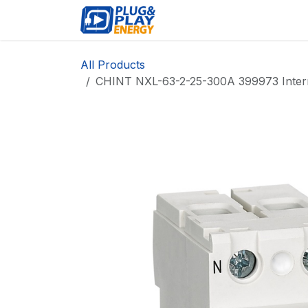
Skip to Content
EVENTS
PROD
All Products
CHINT NXL-63-2-25-300A 399973 Interru